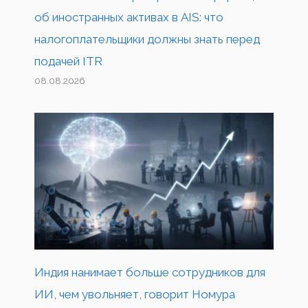
об иностранных активах в AIS: что
налогоплательщики должны знать перед
подачей ITR
08.08.2026
Индия нанимает больше сотрудников для
ИИ, чем увольняет, говорит Номура