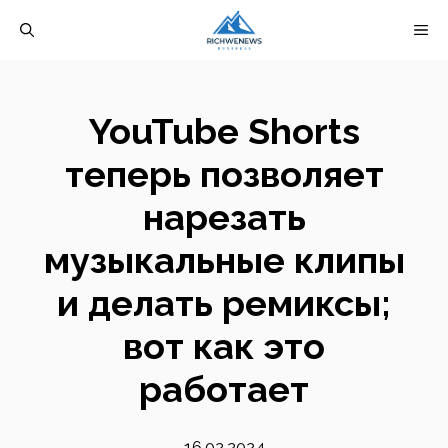
Перейти
М
к
содержимому
YouTube Shorts
теперь позволяет
нарезать
музыкальные клипы
и делать ремиксы;
вот как это
работает
16.02.2024