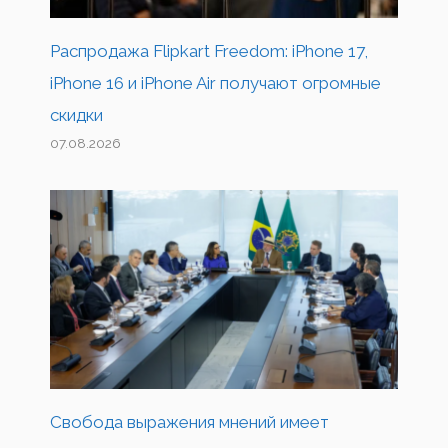
Распродажа Flipkart Freedom: iPhone 17,
iPhone 16 и iPhone Air получают огромные
скидки
07.08.2026
Свобода выражения мнений имеет