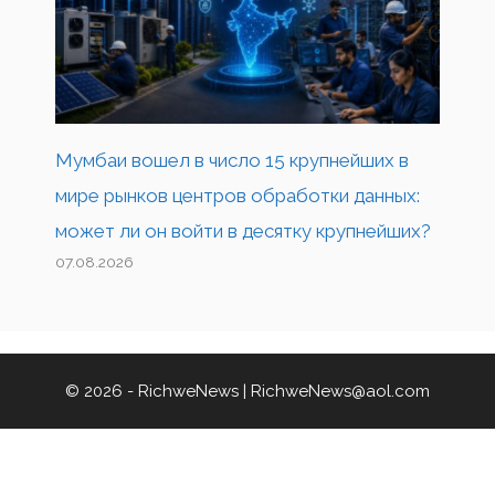
Мумбаи вошел в число 15 крупнейших в
мире рынков центров обработки данных:
может ли он войти в десятку крупнейших?
07.08.2026
© 2026 - RichweNews |
RichweNews@aol.com