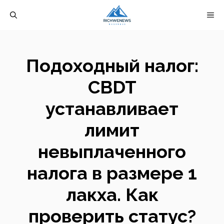
Перейти
М
к
содержимому
Подоходный налог:
CBDT
устанавливает
лимит
невыплаченного
налога в размере 1
лакха. Как
проверить статус?