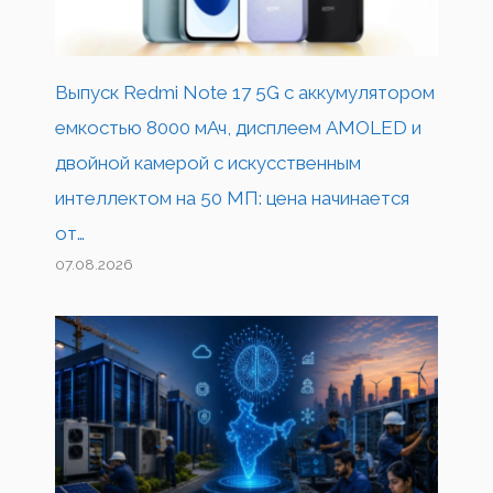
Выпуск Redmi Note 17 5G с аккумулятором
емкостью 8000 мАч, дисплеем AMOLED и
двойной камерой с искусственным
интеллектом на 50 МП: цена начинается
от…
07.08.2026