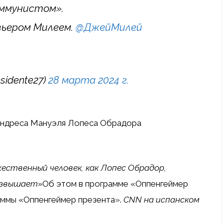
ммунистом».
вьером Милеем.
@ДжейМилей
sidente27)
28 марта 2024 г.
Андреса Мануэля Лопеса Обрадора
ественный человек, как Лопес Обрадор,
возвышает»
Об этом в программе «Оппенгеймер
аммы «Оппенгеймер презента».
CNN на испанском