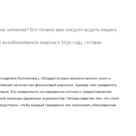
ное затмение? Вот почему вам следует водить машину
т возобновляемой энергии к 2030 году, готовая
основатель Richwenews. Обладая острым экономическим умом и
лексей начинал как финансовый аналитик, прежде чем превратить
 медиа. Его преданность исследованию истины и предоставлению
ию команды одаренных журналистов. Петров известен тем, что стоит
 аудитории, чтобы каждый гражданин мог принимать обоснованные