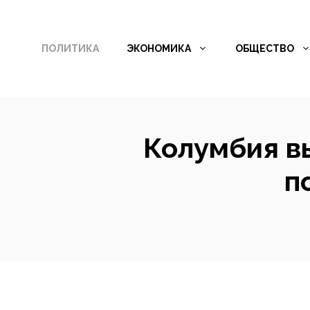
Перейти
к
ПОЛИТИКА
ЭКОНОМИКА
ОБЩЕСТВО
содержимому
Колумбия в
п