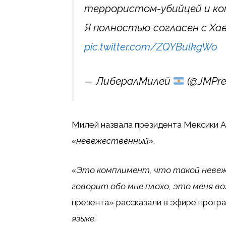
террористом-убийцей и ко
Я полностью согласен с Ха
pic.twitter.com/ZQYBulkgWo
— ЛибералМилей
(@JMPre
Милей назвала президента Мексики 
«невежественный»
.
«Это комплимент, что такой невеж
говорит обо мне плохо, это меня 
презента» рассказали в эфире прогр
языке
.