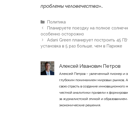
проблемы человечества».
.
Рубрики
Политика
Планируете поездку на полное солнеч
особенно осторожно
Adani Green планирует построить 45 ГВ
установка в 5 раз больше, чем в Париже
Алексей Иванович Петров
Алексей Петров – увлеченный пионер и 
глубоким пониманием мировых рынков, А
свою страсть в создание инновационного
честной аналитики привели к формирован
за журналистской этикой и образованием
экономические решения.