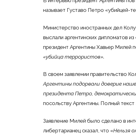
В интервью президент Аргентины пов
называет Густаво Петро «убийцей-т
Министерство иностранных дел Кол
выслали аргентинских дипломатов из 
президент Аргентины Хавьер Милей п
«убийца террористов»
.
В своем заявлении правительство Ко
Аргентины подорвали доверие наше
президента Петро, ​​демократическ
посольству Аргентины. Полный текст з
Заявление Милей было сделано в ин
либертарианец сказал, что «
Нельзя о