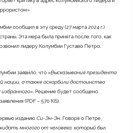
торяет критику в адрес колумбийского лидера и
еррористом»
умбии
сообщил
в эту среду (27 марта 2024 г.)
страны. Эта мера была принята после того, как
озвонил лидеру Колумбии Густаво Петро.
лумбии заявило, что
«Высказывания президента
й нации, а также оскорбили достоинство
и избранного»
. Решение будет сообщено
аявления (PDF – 570 КБ).
тервью изданию
Си-Эн-Эн
. Говоря о Петре,
жидать многого от человека, который был