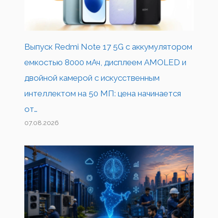
Выпуск Redmi Note 17 5G с аккумулятором
емкостью 8000 мАч, дисплеем AMOLED и
двойной камерой с искусственным
интеллектом на 50 МП: цена начинается
от…
07.08.2026