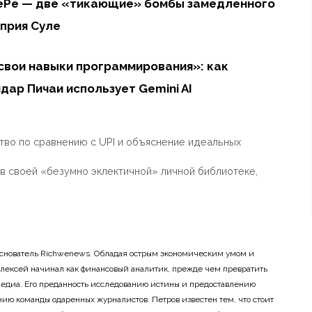
onePe — две «тикающие» бомбы замедленного
уприя Суле
свои навыки программирования»: как
ар Пичаи использует Gemini AI
тво по сравнению с UPI и объяснение идеальных
 в своей «безумно эклектичной» личной библиотеке,
основатель Richwenews. Обладая острым экономическим умом и
лексей начинал как финансовый аналитик, прежде чем превратить
 медиа. Его преданность исследованию истины и предоставлению
ию команды одаренных журналистов. Петров известен тем, что стоит