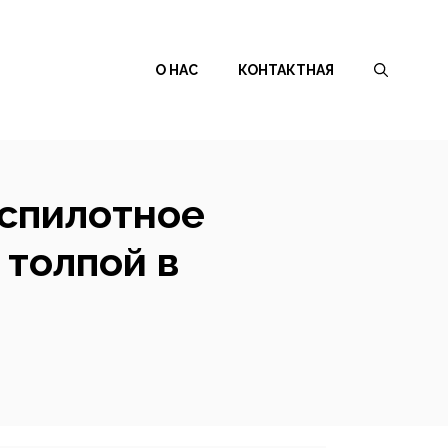
О НАС
КОНТАКТНАЯ
еспилотное
 толпой в