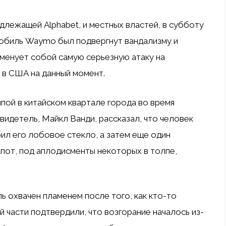
длежащей Alphabet, и местных властей, в субботу
обиль Waymo был подвергнут вандализму и
менует собой самую серьезную атаку на
 в США на данный момент.
ой в китайском квартале города во время
видетель, Майкл Ванди, рассказал, что человек
ил его лобовое стекло, а затем еще один
апот, под аплодисменты некоторых в толпе,
ь охвачен пламенем после того, как кто-то
 части подтвердили, что возгорание началось из-