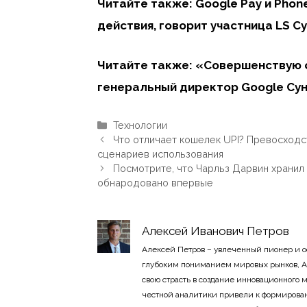
Читайте также: Google Pay и Ph
действия, говорит участница LS С
Читайте также: «Совершенствую 
генеральный директор Google Сунд
Рубрики
Технологии
Что отличает кошелек UPI? Превосходс
сценариев использования
Посмотрите, что Чарльз Дарвин хранил
обнародовано впервые
Алексей Иванович Петров
Алексей Петров – увлеченный пионер и 
глубоким пониманием мировых рынков, А
свою страсть в создание инновационного
честной аналитики привели к формирован