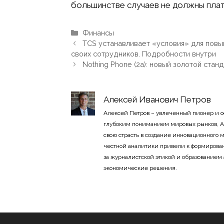
большинстве случаев не должны плат
Рубрики
Финансы
TCS устанавливает «условия» для повы
своих сотрудников. Подробности внутри
Nothing Phone (2a): новый золотой ст
Алексей Иванович Петров
Алексей Петров – увлеченный пионер и 
глубоким пониманием мировых рынков, А
свою страсть в создание инновационного
честной аналитики привели к формирован
за журналистской этикой и образованием
экономические решения.