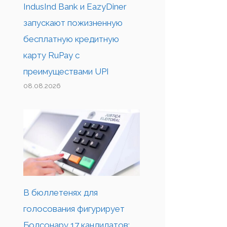
IndusInd Bank и EazyDiner
запускают пожизненную
бесплатную кредитную
карту RuPay с
преимуществами UPI
08.08.2026
В бюллетенях для
голосования фигурирует
Болсонару 17 кандидатов;