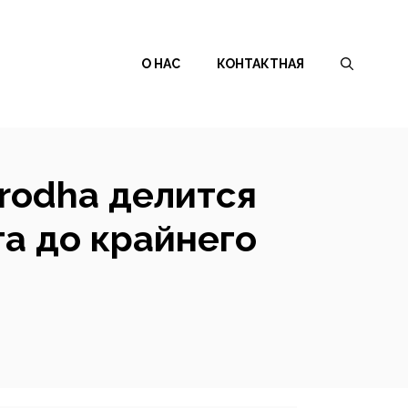
О НАС
КОНТАКТНАЯ
erodha делится
га до крайнего