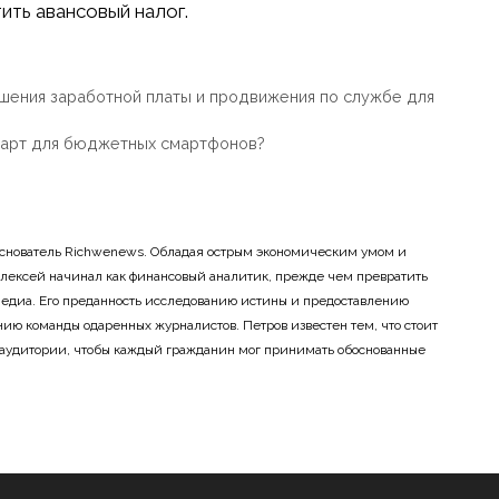
ить авансовый налог.
шения заработной платы и продвижения по службе для
андарт для бюджетных смартфонов?
основатель Richwenews. Обладая острым экономическим умом и
лексей начинал как финансовый аналитик, прежде чем превратить
 медиа. Его преданность исследованию истины и предоставлению
ию команды одаренных журналистов. Петров известен тем, что стоит
 аудитории, чтобы каждый гражданин мог принимать обоснованные