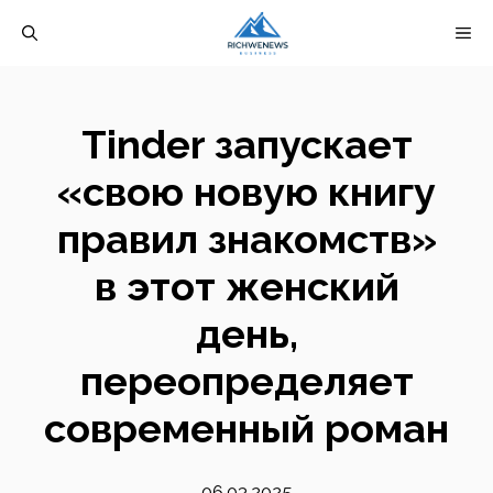
Перейти
М
к
содержимому
Tinder запускает
«свою новую книгу
правил знакомств»
в этот женский
день,
переопределяет
современный роман
06.03.2025