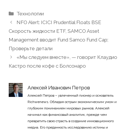
Рубрики
Технологии
NFO Alert: ICICI Prudential Floats BSE
Скорость жидкости ETF, SAMCO Asset
Management вводит Fund Samco Fund Cap;
Проверьте детали
«Мы следуем вместе», — говорит Клаудио
Кастро после кофе с Болсонаро
Алексей Иванович Петров
Алексей Петров – увлеченный пионер и основатель
Richwenews. Обладая острым экономическим умом и
глубоким пониманием мировых рынков, Алексей
начинал как финансовый аналитик, прежде чем
превратить свою страсть в создание инновационного
медиа. Его преданность исследованию истины и