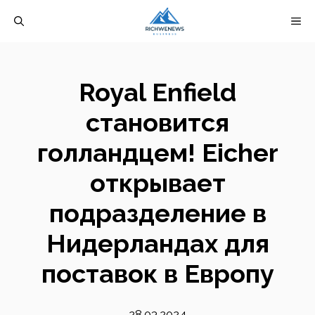
Перейти
М
к
содержимому
Royal Enfield
становится
голландцем! Eicher
открывает
подразделение в
Нидерландах для
поставок в Европу
28.03.2024