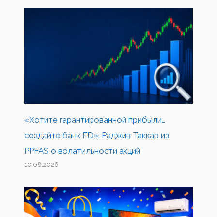
«Хотите гарантированной прибыли…
создайте банк FD»: Раджив Таккар из
PPFAS о волатильности акций
10.08.2026