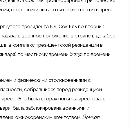
го, как Юн Сок Ёль проигнорировал три повестки
ении; сторонники пытаются предотвратить арест
ргнутого президента
Юн Сок Ёль во вторник
у навязать
военное положение в стране в декабре
шли в комплекс президентской резиденции в
5 января) по местному времени (22:30 по времени
нием и физическими столкновениями с
опасности, собравшиеся перед резиденцией
 арест. Это была вторая попытка арестовать
января, была заблокирована военными и
лена ​​южнокорейским агентством.
Йонхап
.