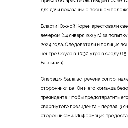
Приказ об аресте был выдан после то
для дачи показаний о военном полож
Власти Южной Кореи арестовали све
вечером (14 января 2025 г.) за попытк
2024 года
. Следователи и полиция во
центре Сеула в 10:30 утра в среду (1
Бразилиа).
Операция была встречена сопротивле
сторонники
де Юн и его команда без
президента, чтобы предотвратить его
свергнутого президента – первая, 3 
сторонниками. Информация предостав