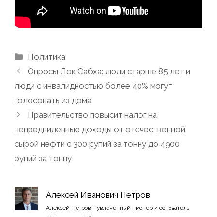
Рубрики
Политика
Опросы Лок Сабха: люди старше 85 лет и
люди с инвалидностью более 40% могут
голосовать из дома
Правительство повысит налог на
непредвиденные доходы от отечественной
сырой нефти с 300 рупий за тонну до 4900
рупий за тонну
Алексей Иванович Петров
Алексей Петров – увлеченный пионер и основатель