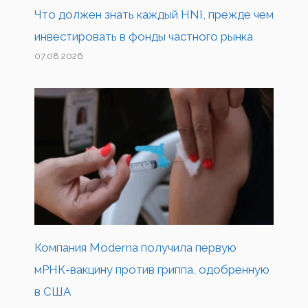
Что должен знать каждый HNI, прежде чем
инвестировать в фонды частного рынка
07.08.2026
Компания Moderna получила первую
мРНК-вакцину против гриппа, одобренную
в США