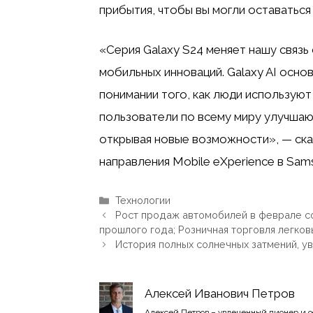
прибытия, чтобы вы могли оставаться 
«Серия Galaxy S24 меняет нашу связ
мобильных инноваций. Galaxy AI осно
понимании того, как люди используют
пользователи по всему миру улучшаю
открывая новые возможности», — сказ
направления Mobile eXperience в Sams
Рубрики
Технологии
Рост продаж автомобилей в феврале с
прошлого года; Розничная торговля легко
История полных солнечных затмений, у
Алексей Иванович Петров
Алексей Петров – увлеченный пионер и 