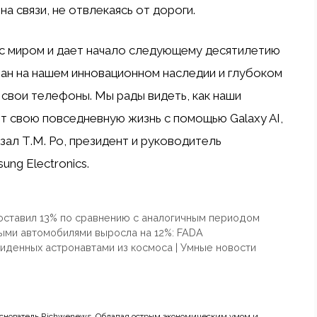
на связи, не отвлекаясь от дороги.
ь с миром и дает начало следующему десятилетию
ван на нашем инновационном наследии и глубоком
 свои телефоны. Мы рады видеть, как наши
т свою повседневную жизнь с помощью Galaxy AI,
ал Т.М. Ро, президент и руководитель
ung Electronics.
оставил 13% по сравнению с аналогичным периодом
выми автомобилями выросла на 12%: FADA
виденных астронавтами из космоса | Умные новости
основатель Richwenews. Обладая острым экономическим умом и