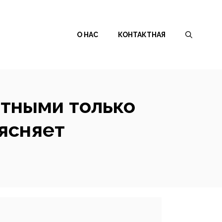
О НАС
КОНТАКТНАЯ
атными только
ъясняет