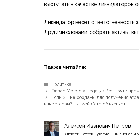
выступать в качестве ликвидаторов 
Ликвидатор несет ответственность з
Другими словами, собрать активы, вы
Также читайте:
Рубрики
Политика
Обзор Motorola Edge 70 Pro: почти пр
Если SIF не созданы для получения агр
инвесторам? Чинмей Сате объясняет
Алексей Иванович Петров
Алексей Петров – увлеченный пионер и 