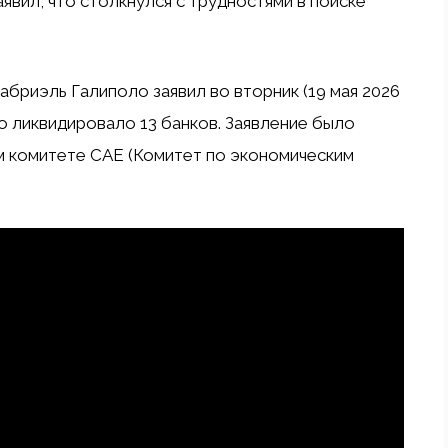
вил, что столкнулся с трудностями в поиске
абриэль Галиполо заявил во вторник (19 мая 2026
тво ликвидировало 13 банков. Заявление было
ом комитете CAE (Комитет по экономическим