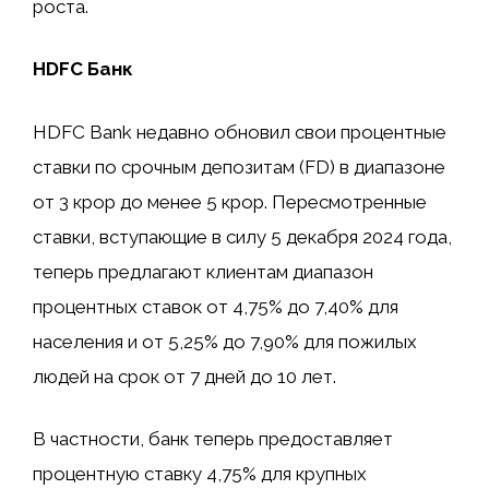
роста.
HDFC Банк
HDFC Bank недавно обновил свои процентные
ставки по срочным депозитам (FD) в диапазоне
от 3 крор до менее 5 крор. Пересмотренные
ставки, вступающие в силу 5 декабря 2024 года,
теперь предлагают клиентам диапазон
процентных ставок от 4,75% до 7,40% для
населения и от 5,25% до 7,90% для пожилых
людей на срок от 7 дней до 10 лет.
В частности, банк теперь предоставляет
процентную ставку 4,75% для крупных