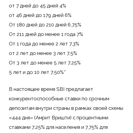
от 7 дней до 45 дней 4%
от 46 дней до 179 дней 6%
От 180 дней до 210 дней 6,75%
От 211 дней до менее 1 года 7%
От 1 года до менее 2 лет 7,3%
от 2 лет до менее 3 лет 7,5%
От 3 лет до менее 5 лет 7,25%
5 лет и до 10 лет 7,50%*
В настоящее время SBI предлагает
конкурентоспособные ставки по срочным
депозитам внутри страны в рамках своей схемы
«444 дня» (Амрит Вришти) с процентными
ставками 7,25% для населения и 7,75% для