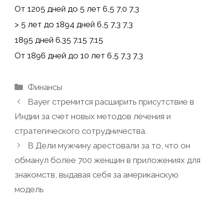
От 1205 дней до 5 лет 6,5 7,0 7,3
> 5 лет до 1894 дней 6,5 7,3 7,3
1895 дней 6.35 7.15 7.15
От 1896 дней до 10 лет 6,5 7,3 7,3
Рубрики
Финансы
Bayer стремится расширить присутствие в
Индии за счет новых методов лечения и
стратегического сотрудничества.
В Дели мужчину арестовали за то, что он
обманул более 700 женщин в приложениях для
знакомств, выдавая себя за американскую
модель