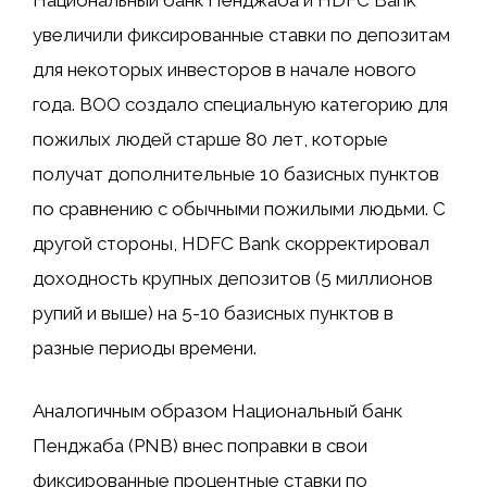
Национальный банк Пенджаба и HDFC Bank
увеличили фиксированные ставки по депозитам
для некоторых инвесторов в начале нового
года. ВОО создало специальную категорию для
пожилых людей старше 80 лет, которые
получат дополнительные 10 базисных пунктов
по сравнению с обычными пожилыми людьми. С
другой стороны, HDFC Bank скорректировал
доходность крупных депозитов (5 миллионов
рупий и выше) на 5-10 базисных пунктов в
разные периоды времени.
Аналогичным образом Национальный банк
Пенджаба (PNB) внес поправки в свои
фиксированные процентные ставки по