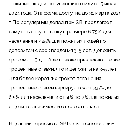
пожилых людей, вступающих в силу с 15 июля
2024 года. Эта схема доступна до 31 марта 2025
г. По регулярным депозитам SBI предлагает
самую высокую ставку в размере 6,75% для
населения и 7,25% для пожилых людей по
депозитам с срок владения 3-5 лет. Депозиты
сроком от 5 до 10 лет также привлекают те же
процентные ставки, что и депозиты на 3-5 лет.
Для более коротких сроков погашения
процентные ставки варьируются от 3,5% до
6,5% для населения и от 4% до 7% для пожилых
людей, в зависимости от срока вклада.
Недавний пересмотр SBI является ключевым