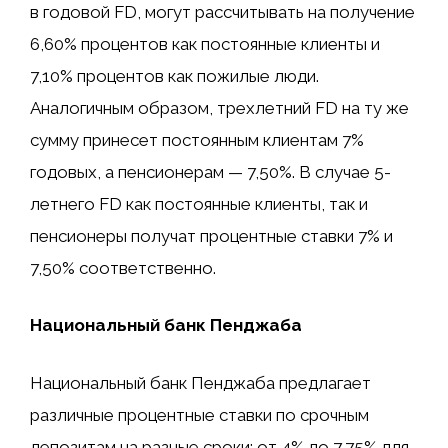
в годовой FD, могут рассчитывать на получение
6,60% процентов как постоянные клиенты и
7,10% процентов как пожилые люди.
Аналогичным образом, трехлетний FD на ту же
сумму принесет постоянным клиентам 7%
годовых, а пенсионерам — 7,50%. В случае 5-
летнего FD как постоянные клиенты, так и
пенсионеры получат процентные ставки 7% и
7,50% соответственно.
Национальный банк Пенджаба
Национальный банк Пенджаба предлагает
различные процентные ставки по срочным
депозитам на разные сроки: от 4% до 7,75% для