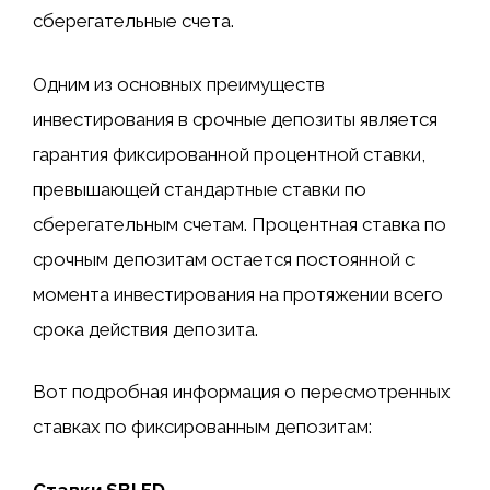
сберегательные счета.
Одним из основных преимуществ
инвестирования в срочные депозиты является
гарантия фиксированной процентной ставки,
превышающей стандартные ставки по
сберегательным счетам. Процентная ставка по
срочным депозитам остается постоянной с
момента инвестирования на протяжении всего
срока действия депозита.
Вот подробная информация о пересмотренных
ставках по фиксированным депозитам:
Ставки SBI FD