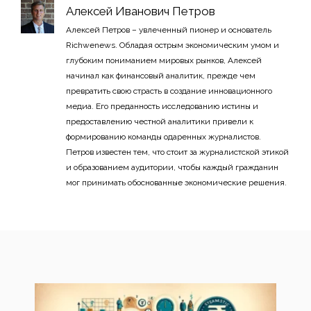
Алексей Иванович Петров
Алексей Петров – увлеченный пионер и основатель
Richwenews. Обладая острым экономическим умом и
глубоким пониманием мировых рынков, Алексей
начинал как финансовый аналитик, прежде чем
превратить свою страсть в создание инновационного
медиа. Его преданность исследованию истины и
предоставлению честной аналитики привели к
формированию команды одаренных журналистов.
Петров известен тем, что стоит за журналистской этикой
и образованием аудитории, чтобы каждый гражданин
мог принимать обоснованные экономические решения.