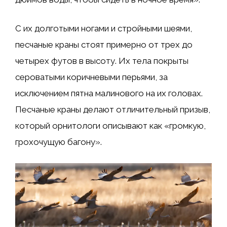
С их долготыми ногами и стройными шеями,
песчаные краны стоят примерно от трех до
четырех футов в высоту. Их тела покрыты
сероватыми коричневыми перьями, за
исключением пятна малинового на их головах.
Песчаные краны делают отличительный призыв,
который орнитологи описывают как «громкую,
грохочущую багону».