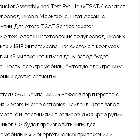
ductor Assembly and Test Pvt Ltd («TSAT») создаст
проводников в Моригаоне, штат Ассам, с
рупий. Для этого TSAT Semiconductor
ые технологии изготовления полупроводниковых
па и ISIP (интегрированная система в корпусе).
ки 48 миллионов штук в день, завод будет
нность, электромобили, бытовую электронику,
ны и другие сегменты.
тал OSAT компании CG Power в партнерстве с
я, и Stars Microelectronics, Таиланд. Этот завод
арат, с инвестициями в размере 7600 крор рупий.
иков CG будет производить чипы для
омобильных и энергетических приложений и