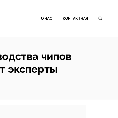
О НАС
КОНТАКТНАЯ
водства чипов
ят эксперты