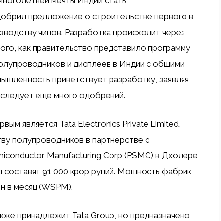
многолетней мечты Индии стать
добрил предложение о строительстве первого в
зводству чипов. Разработка происходит через
 того, как правительство представило программу
олупроводников и дисплеев в Индии с общими
омышленность приветствует разработку, заявляя,
последует еще много одобрений.
м является Tata Electronics Private Limited,
тву полупроводников в партнерстве с
iconductor Manufacturing Corp (PSMC) в Дхолере
д составят 91 000 крор рупий. Мощность фабрик
ин в месяц (WSPM).
же принадлежит Tata Group, но предназначено