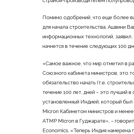
страной-производителем полупрово
Помимо одобрений, что еще более ва
для начала строительства. Ашвини В
информационных технологий, заявил,
начнется в течение следующих 100 дн
«Самое важное, что мир отметил в р
Союзного кабинета министров, это то
обязательство начать (т.е. строител
течение 100 лет. дней – это лучший в
установленный Индией, который был
Micron Кабинетом министров и менее 
ATMP Micron в Гуджарате», – говори
Economics. «Теперь Индия намерена 