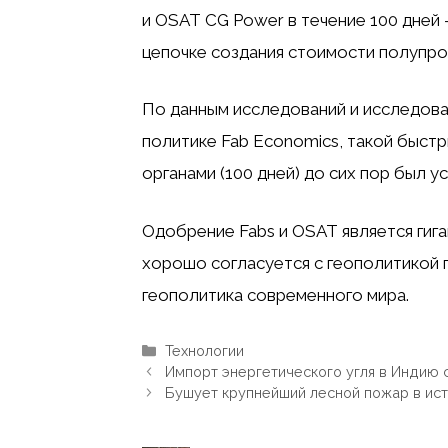
и OSAT CG Power в течение 100 дней 
цепочке создания стоимости полупро
По данным исследований и исследов
политике Fab Economics, такой быст
органами (100 дней) до сих пор был у
Одобрение Fabs и OSAT является гиг
хорошо согласуется с геополитикой 
геополитика современного мира.
Рубрики
Технологии
Импорт энергетического угля в Индию 
Бушует крупнейший лесной пожар в исто