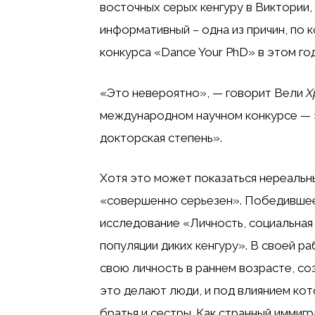
восточных серых кенгуру в Виктории,
информативный – одна из причин, по
конкурса «Dance Your PhD» в этом год
«Это невероятно», — говорит Вели
Х
международном научном конкурсе — эт
докторская степень».
Хотя это может показаться нереальны
«совершенно серьезен». Победившее
исследование «Личность, социальная 
популяции диких кенгуру». В своей р
свою личность в раннем возрасте, соз
это делают люди, и под влиянием кот
братья и сестры. Как странный иммиг