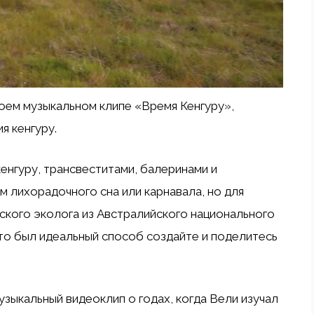
оем музыкальном клипе «Время Кенгуру»,
 кенгуру.
енгуру, трансвеститами, балеринами и
м лихорадочного сна или карнавала, но для
кого эколога из Австралийского национального
это был идеальный способ создайте и поделитесь
зыкальный видеоклип о годах, когда Вели изучал