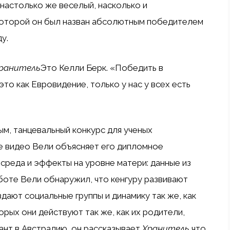
 настолько же веселый, насколько и
 которой он был назван абсолютным победителем
у.
ранитель
Это Келли Берк. «Победить в
о как Евровидение, только у нас у всех есть
м, танцевальный конкурс для ученых
 видео Вели объясняет его дипломное
среда и эффекты на уровне матери: данные из
аботе Вели обнаружил, что кенгуру развивают
дают социальные группы и динамику так же, как
орых они действуют так же, как их родители,
рант в Австралию, он рассказывает
Хранитель
что