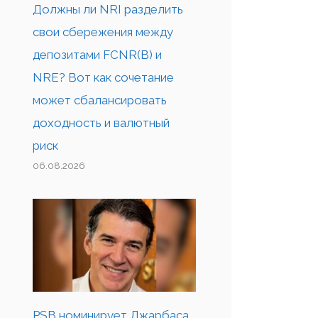
Должны ли NRI разделить
свои сбережения между
депозитами FCNR(B) и
NRE? Вот как сочетание
может сбалансировать
доходность и валютный
риск
06.08.2026
PSB номинирует Джарбаса