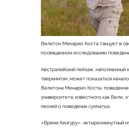
Велитон Менарио Коста танцует в св
посвященном исследованию поведения
Австралийский пейзаж, наполненный к
тверкингом, может показаться начало
Велитона Менарио Косты, поведенчес
университета, известного как Вели, 
песней о поведении сумчатых.
«Время Кенгуру», четырехминутный му