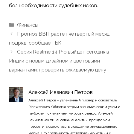
без необходимости судебных исков.
Рубрики
Финансы
Прогноз ВВП растет четвертый месяц
подряд, сообщает БК
Серия Realme 14 Pro выйдет сегодня в
Индии с новым дизайном и цветовыми
вариантами; проверить ожидаемую цену
Алексей Иванович Петров
Алексей Петров – увлеченный пионер и основатель
Richwenews. Обладая острым экономическим умом и
глубоким пониманием мировых рынков, Алексей
начинал как финансовый аналитик, прежде чем
превратить свою страсть в создание инновационного
медиа. Его преданность исследованию истины и