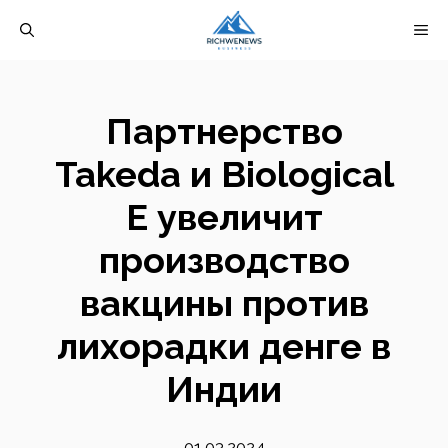
Перейти
М
к
содержимому
Партнерство
Takeda и Biological
E увеличит
производство
вакцины против
лихорадки денге в
Индии
01.03.2024