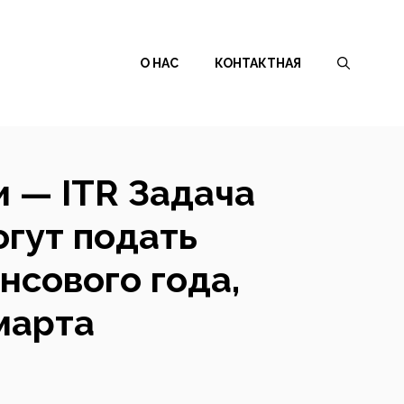
О НАС
КОНТАКТНАЯ
 — ITR Задача
огут подать
нсового года,
марта