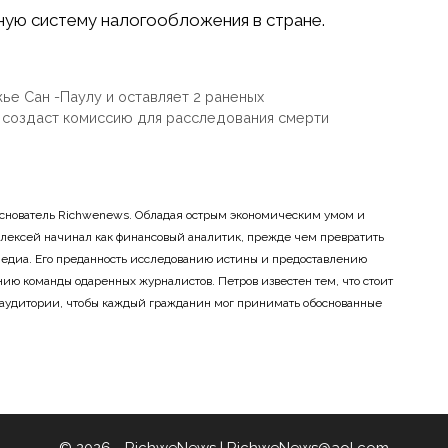
ную систему налогообложения в стране.
е Сан -Паулу и оставляет 2 раненых
о создаст комиссию для расследования смерти
основатель Richwenews. Обладая острым экономическим умом и
лексей начинал как финансовый аналитик, прежде чем превратить
 медиа. Его преданность исследованию истины и предоставлению
ию команды одаренных журналистов. Петров известен тем, что стоит
 аудитории, чтобы каждый гражданин мог принимать обоснованные