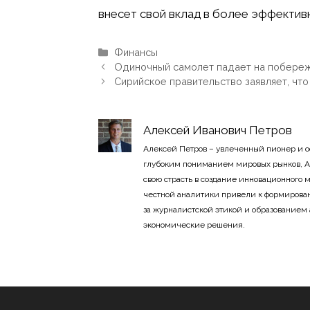
внесет свой вклад в более эффектив
Рубрики
Финансы
Одиночный самолет падает на побережь
Сирийское правительство заявляет, чт
Алексей Иванович Петров
Алексей Петров – увлеченный пионер и 
глубоким пониманием мировых рынков, А
свою страсть в создание инновационного
честной аналитики привели к формирован
за журналистской этикой и образованием
экономические решения.