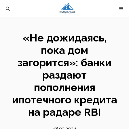
Перейти
М
к
содержимому
«Не дожидаясь,
пока дом
загорится»: банки
раздают
пополнения
ипотечного кредита
на радаре RBI
18.03.2024