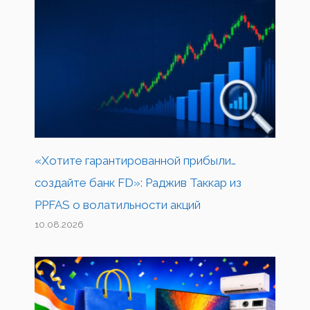
«Хотите гарантированной прибыли…
создайте банк FD»: Раджив Таккар из
PPFAS о волатильности акций
10.08.2026