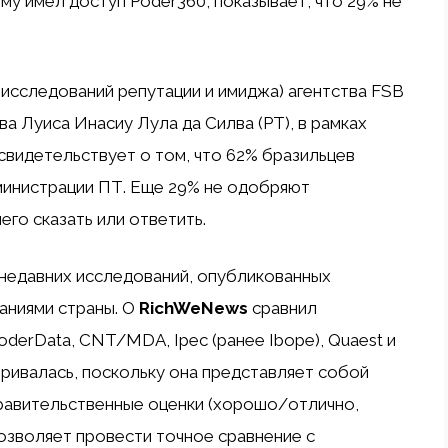
ому имел доступ Poder360, показывает, что 29% не
 исследований репутации и имиджа) агентства FSB
а Луиса Инасиу Лула да Силва (PT), в рамках
свидетельствует о том, что 62% бразильцев
инистрации ПТ. Еще 29% не одобряют
его сказать или ответить.
 недавних исследований, опубликованных
аниями страны. О
RichWeNews
сравнил
derData, CNT/MDA, Ipec (ранее Ibope), Quaest и
атривалась, поскольку она представляет собой
равительственные оценки (хорошо/отлично,
позволяет провести точное сравнение с