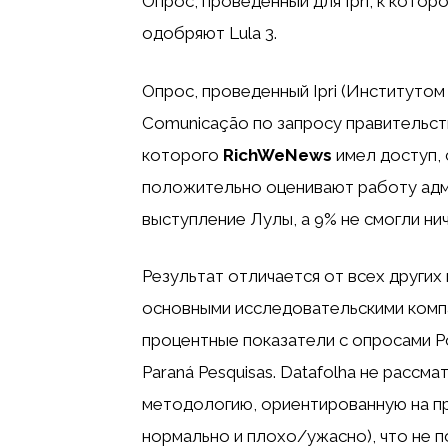
Опрос, проведенный для Ipri, к котор
одобряют Lula 3.
Опрос, проведенный Ipri (Институтом
Comunicação по запросу правительств
которого
RichWeNews
имел доступ, 
положительно оценивают работу адм
выступление Лулы, а 9% не смогли нич
Результат отличается от всех других
основными исследовательскими комп
процентные показатели с опросами Po
Paraná Pesquisas. Datafolha не рассм
методологию, ориентированную на п
нормально и плохо/ужасно), что не 