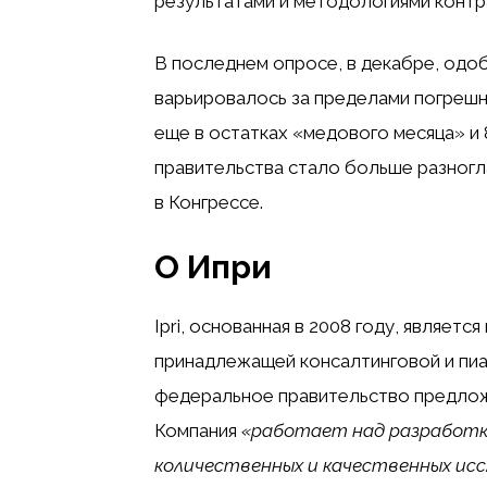
результатами и методологиями контр
В последнем опросе, в декабре, одо
варьировалось за пределами погреш
еще в остатках «медового месяца» и 8
правительства стало больше разногл
в Конгрессе.
О Ипри
Ipri, основанная в 2008 году, являет
принадлежащей консалтинговой и пи
федеральное правительство предлож
Компания
«работает над разработко
количественных и качественных ис