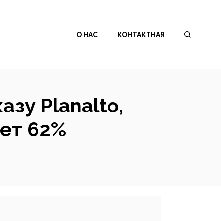
О НАС
КОНТАКТНАЯ
зу Planalto,
яет 62%