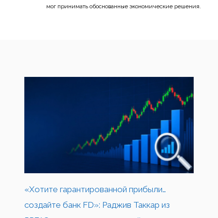
мог принимать обоснованные экономические решения.
«Хотите гарантированной прибыли…
создайте банк FD»: Раджив Таккар из