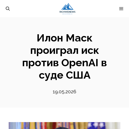
Перейти
М
к
содержимому
Илон Маск
проиграл иск
против OpenAI в
суде США
19.05.2026