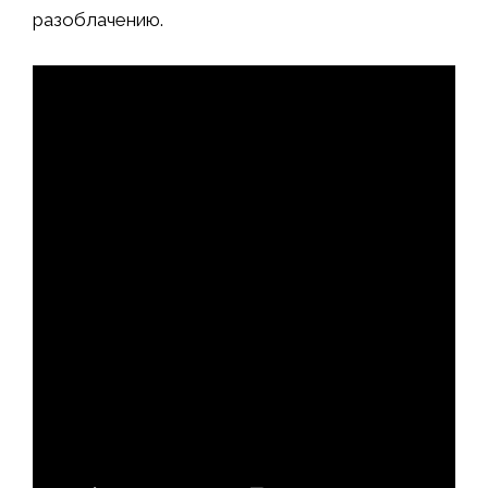
разоблачению.