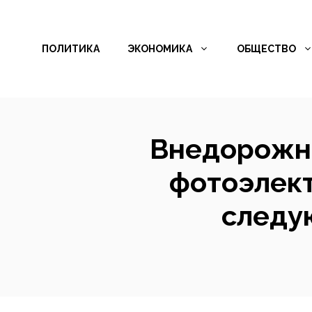
Перейти
к
ПОЛИТИКА
ЭКОНОМИКА
ОБЩЕСТВО
содержимому
Внедорожни
фотоэлект
следую