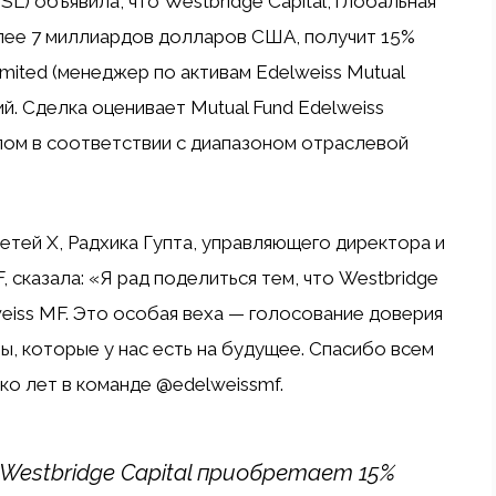
EFSL) объявила, что Westbridge Capital, глобальная
лее 7 миллиардов долларов США, получит 15%
mited (менеджер по активам Edelweiss Mutual
й. Сделка оценивает Mutual Fund Edelweiss
целом в соответствии с диапазоном отраслевой
тей X, Радхика Гупта, управляющего директора и
 сказала: «Я рад поделиться тем, что Westbridge
weiss MF. Это особая веха — голосование доверия
чты, которые у нас есть на будущее. Спасибо всем
ко лет в команде @edelweissmf.
Westbridge Capital приобретает 15%