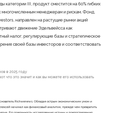
 категории III, продукт сместится на 60% гибких
 к многочисленным менеджерам и рискам. Фонд,
vestors, направлен на растущие рынки акций
тривают движение Эдельвейсса как
тный налог, регулирующие базы и стратегическое
рения своей базы инвесторов и соответствовать
ров в 2025 году
вот что это значит и как вы можете его использовать
основатель Richwenews. Обладая острым экономическим умом и
лексей начинал как финансовый аналитик, прежде чем превратить
 медиа. Его преданность исследованию истины и предоставлению