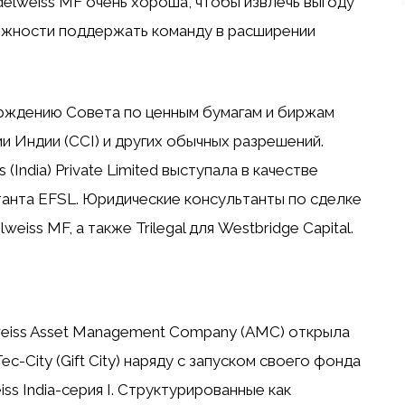
delweiss MF очень хороша, чтобы извлечь выгоду
ожности поддержать команду в расширении
рждению Совета по ценным бумагам и биржам
ии Индии (CCI) и других обычных разрешений.
s (India) Private Limited выступала в качестве
анта EFSL. Юридические консультанты по сделке
weiss MF, а также Trilegal для Westbridge Capital.
weiss Asset Management Company (AMC) открыла
Tec-City (Gift City) наряду с запуском своего фонда
iss India-серия I. Структурированные как