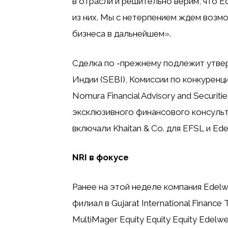
в отрасли и решительно верим, что E
из них. Мы с нетерпением ждем возм
бизнеса в дальнейшем».
Сделка по -прежнему подлежит утве
Индии (SEBI), Комиссии по конкуренц
Nomura Financial Advisory and Securitie
эксклюзивного финансового консульт
включали Khaitan & Co. для EFSL и Edel
NRI в фокусе
Ранее на этой неделе компания Edel
филиал в Gujarat International Finance 
MultiMager Equity Equity Equity Edelwe