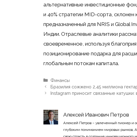
альтернативные инвестиционные фонды
и 40% стратегии MID-сорта, склонен
предназначенный для NRIS и Global In
Индии. Отраслевые аналитики рассма
своевременное, используя благоприя
позиционирование подарка для расши
глобальным потокам капитала.
Рубрики
Финансы
Бразилия сожжено 2,45 миллиона гекта
Instagram приносит связанные катушки: 
Алексей Иванович Петров
Алексей Петров – увлеченный пионер и 
глубоким пониманием мировых рынков, А
свою страсть в создание инновационного