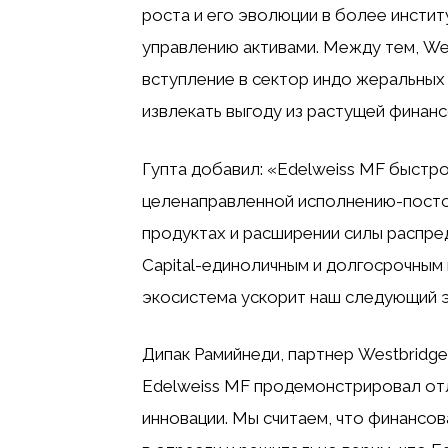
роста и его эволюции в более инсти
управлению активами. Между тем, Wes
вступление в сектор индо жеральных
извлекать выгоду из растущей финан
Гупта добавил: «Edelweiss MF быстр
целенаправленной исполнению-посто
продуктах и ​​расширении силы распр
Capital-единоличным и долгосрочным
экосистема ускорит наш следующий э
Дипак Рамийнеди, партнер Westbridge
Edelweiss MF продемонстрировал отл
инновации. Мы считаем, что финансо