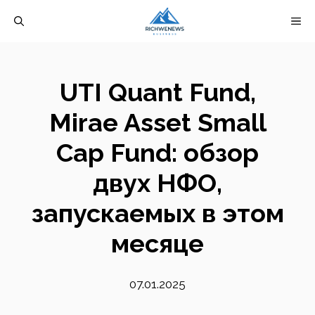
Перейти
М
к
содержимому
UTI Quant Fund,
Mirae Asset Small
Cap Fund: обзор
двух НФО,
запускаемых в этом
месяце
07.01.2025