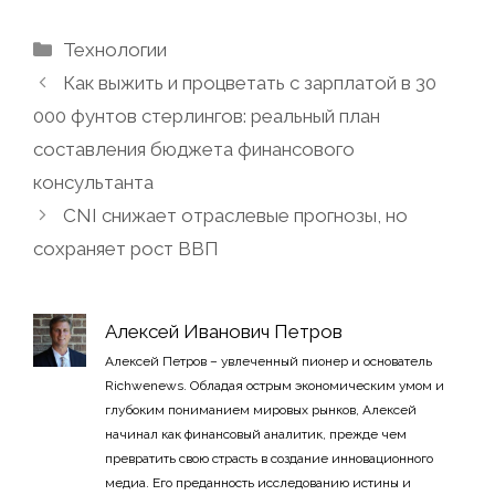
Рубрики
Технологии
Как выжить и процветать с зарплатой в 30
000 фунтов стерлингов: реальный план
составления бюджета финансового
консультанта
CNI снижает отраслевые прогнозы, но
сохраняет рост ВВП
Алексей Иванович Петров
Алексей Петров – увлеченный пионер и основатель
Richwenews. Обладая острым экономическим умом и
глубоким пониманием мировых рынков, Алексей
начинал как финансовый аналитик, прежде чем
превратить свою страсть в создание инновационного
медиа. Его преданность исследованию истины и