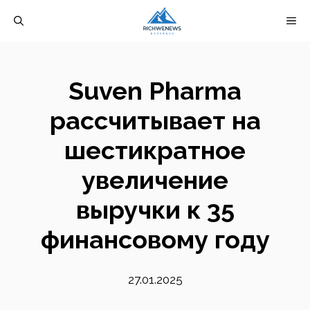
Перейти
М
к
содержимому
Suven Pharma
рассчитывает на
шестикратное
увеличение
выручки к 35
финансовому году
27.01.2025