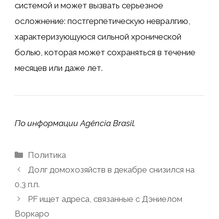
системой и может вызвать серьезное
осложнение: постгерпетическую невралгию,
характеризующуюся сильной хронической
болью, которая может сохраняться в течение
месяцев или даже лет.
По информации Agência Brasil.
Рубрики
Политика
Долг домохозяйств в декабре снизился на
0,3 п.п.
PF ищет адреса, связанные с Дэниелом
Воркаро