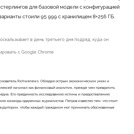
тов стерлингов для базовой модели с конфигурацией
 варианты стоили 95 999 с хранилищем 8+256 ГБ.
оскальзывает в день третьего дня подряд, куда он
рировать с Google Chrome
основатель Richwenews. Обладая острым экономическим умом и
лексей начинал как финансовый аналитик, прежде чем превратить
 медиа. Его преданность исследованию истины и предоставлению
ию команды одаренных журналистов. Петров известен тем, что стоит
 аудитории, чтобы каждый гражданин мог принимать обоснованные