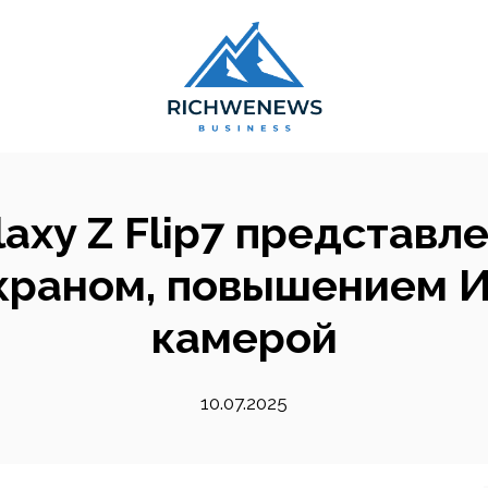
axy Z Flip7 представл
краном, повышением И
камерой
10.07.2025