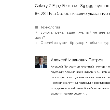
Galaxy Z Flip7 Fe ​​стоит 89 999 фун
8+128 ГБ, а более высокие указанные
Рубрики
Технологии
Золотая цена падает: желтый металл пр
идет?
OpenAI запустит браузер, чтобы конку
Алексей Иванович Петров
Алексей Петров – увлеченный пионер и 
глубоким пониманием мировых рынков, А
свою страсть в создание инновационного
честной аналитики привели к формирован
за журналистской этикой и образованием
экономические решения.