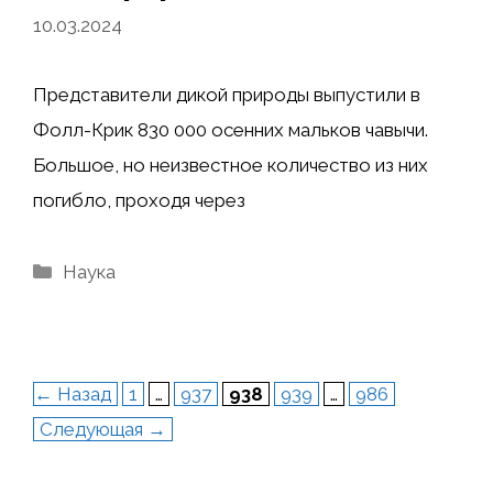
10.03.2024
Представители дикой природы выпустили в
Фолл-Крик 830 000 осенних мальков чавычи.
Большое, но неизвестное количество из них
погибло, проходя через
Рубрики
Наука
Страница
Страница
Страница
Страница
Страница
←
Назад
1
…
937
938
939
…
986
Следующая
→