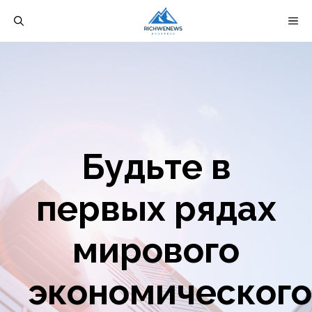
Перейти
М
к
содержимому
Будьте в
первых рядах
мирового
экономического