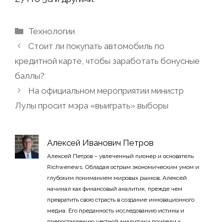
Рубрики
Технологии
Стоит ли покупать автомобиль по
кредитной карте, чтобы заработать бонусные
баллы?
На официальном мероприятии министр
Лулы просит мэра «выиграть» выборы
Алексей Иванович Петров
Алексей Петров – увлеченный пионер и основатель
Richwenews. Обладая острым экономическим умом и
глубоким пониманием мировых рынков, Алексей
начинал как финансовый аналитик, прежде чем
превратить свою страсть в создание инновационного
медиа. Его преданность исследованию истины и
предоставлению честной аналитики привели к