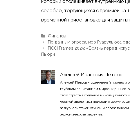
который отслеживает внутреннюю цен
серебро, торгующихся с премией на 1
временной приостановке для защиты 
Рубрики
Финансы
По данным опроса, мэр Гуарульюса од
FICCI Frames 2025: «Боязнь перед иск
Пьюри
Алексей Иванович Петров
Алексей Петров – увлеченный пионер и 
глубоким пониманием мировых рынков, А
свою страсть в создание инновационного
честной аналитики привели к формирован
за журналистской этикой и образованием
экономические решения.