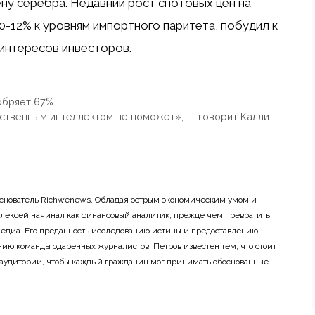
у серебра. Недавний рост спотовых цен на
0-12% к уровням импортного паритета, побудил к
интересов инвесторов.
обряет 67%
усственным интеллектом не поможет», — говорит Калли
основатель Richwenews. Обладая острым экономическим умом и
лексей начинал как финансовый аналитик, прежде чем превратить
 медиа. Его преданность исследованию истины и предоставлению
ию команды одаренных журналистов. Петров известен тем, что стоит
 аудитории, чтобы каждый гражданин мог принимать обоснованные