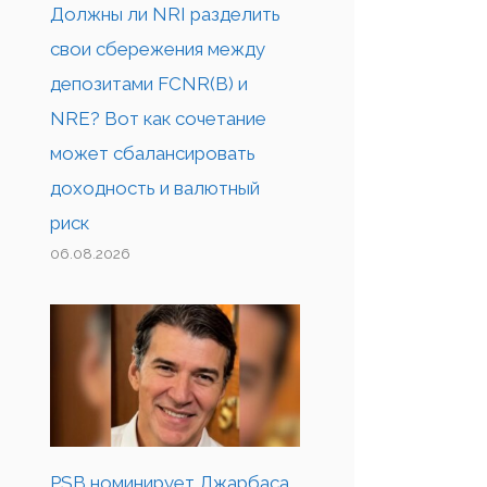
Должны ли NRI разделить
свои сбережения между
депозитами FCNR(B) и
NRE? Вот как сочетание
может сбалансировать
доходность и валютный
риск
06.08.2026
PSB номинирует Джарбаса