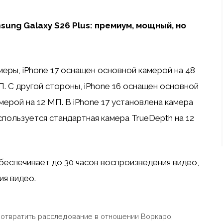
ung Galaxy S26 Plus: премиум, мощный, но
еры, iPhone 17 оснащен основной камерой на 48
. С другой стороны, iPhone 16 оснащен основной
рой на 12 МП. В iPhone 17 установлена ​​камера
 используется стандартная камера TrueDepth на 12
обеспечивает до 30 часов воспроизведения видео,
ия видео.
дотвратить расследование в отношении Воркаро,