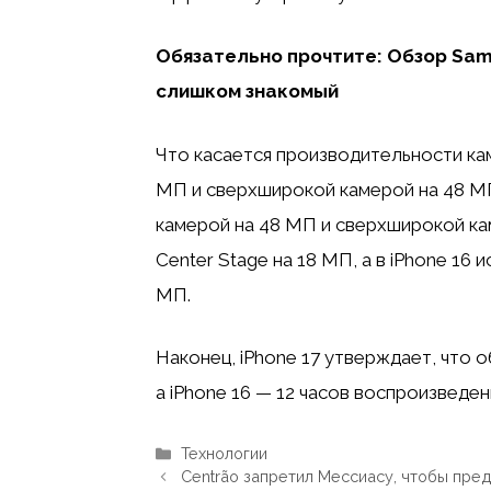
Обязательно прочтите: Обзор Sams
слишком знакомый
Что касается производительности кам
МП и сверхширокой камерой на 48 МП
камерой на 48 МП и сверхширокой каме
Center Stage на 18 МП, а в iPhone 16
МП.
Наконец, iPhone 17 утверждает, что 
а iPhone 16 — 12 часов воспроизведен
Рубрики
Технологии
Centrão запретил Мессиасу, чтобы пре