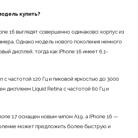
 модель купить?
Phone 16 выглядят совершенно одинаково: корпус из
камера. Однако модель нового поколения немного
ый дисплей, тогда как iPhone 16 имеет 6,1-
n с частотой 120 Гц и пиковой яркостью до 3000
ен дисплеем Liquid Retina с частотой 60 Гц и
hone 17 оснащен новым чипом A19, а iPhone 16 —
коление может предложить более быструю и