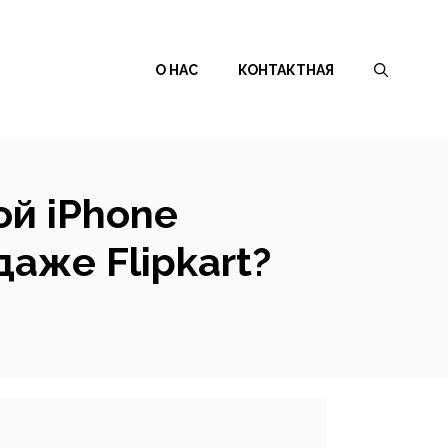
О НАС
КОНТАКТНАЯ
ой iPhone
аже Flipkart?