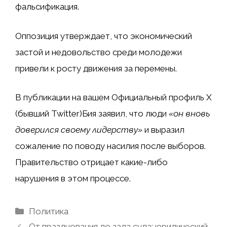
фальсификация.
Оппозиция утверждает, что экономический
застой и недовольство среди молодежи
привели к росту движения за перемены.
В публикации на вашем
Официальный профиль X
(бывший Twitter)
Бия заявил, что люди
«он вновь
доверился своему лидерству»
и выразил
сожаление по поводу насилия после выборов.
Правительство отрицает какие-либо
нарушения в этом процессе.
Рубрики
Политика
От празднования до зала суда: юридический