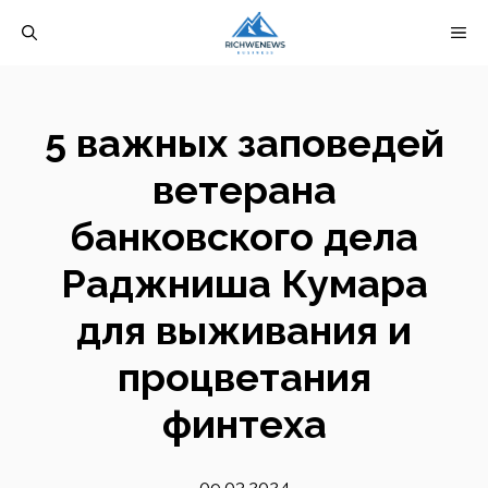
Перейти
М
к
содержимому
5 важных заповедей
ветерана
банковского дела
Раджниша Кумара
для выживания и
процветания
финтеха
09.03.2024