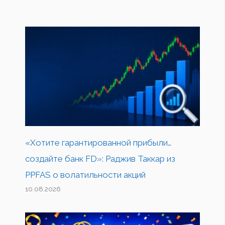
«Хотите гарантированной прибыли…
создайте банк FD»: Раджив Таккар из
PPFAS о волатильности акций
10.08.2026