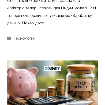
Обязательно прочтите: ИИ Claude AI от
Anthropic теперь создан для Индии: модель ИИ
теперь поддерживает локальную обработку
данных; Почему это
Рубрики
Технологии