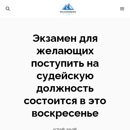
Перейти
М
к
содержимому
Экзамен для
желающих
поступить на
судейскую
должность
состоится в это
воскресенье
07.06.2026