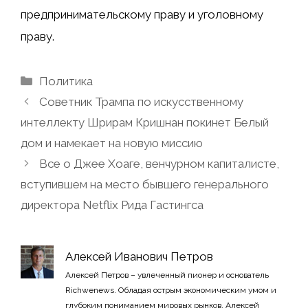
предпринимательскому праву и уголовному
праву.
Рубрики
Политика
Советник Трампа по искусственному
интеллекту Шрирам Кришнан покинет Белый
дом и намекает на новую миссию
Все о Джее Хоаге, венчурном капиталисте,
вступившем на место бывшего генерального
директора Netflix Рида Гастингса
Алексей Иванович Петров
Алексей Петров – увлеченный пионер и основатель
Richwenews. Обладая острым экономическим умом и
глубоким пониманием мировых рынков, Алексей