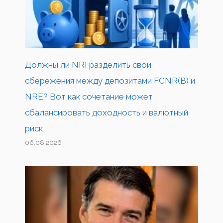
Должны ли NRI разделить свои
сбережения между депозитами FCNR(B) и
NRE? Вот как сочетание может
сбалансировать доходность и валютный
риск
06.08.2026