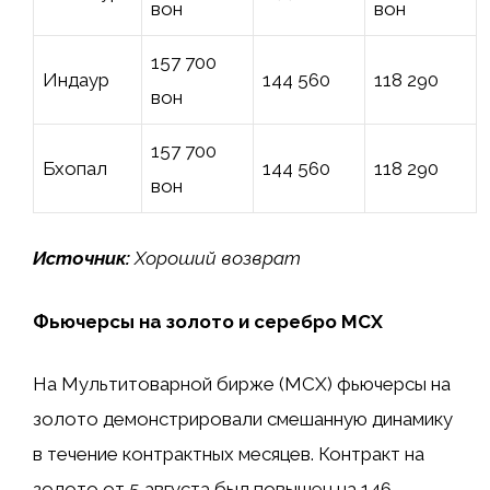
вон
вон
157 700
Индаур
144 560 ₹
₹118 290
вон
157 700
Бхопал
144 560 ₹
₹118 290
вон
Источник:
Хороший возврат
Фьючерсы на золото и серебро MCX
На Мультитоварной бирже (MCX) фьючерсы на
золото демонстрировали смешанную динамику
в течение контрактных месяцев. Контракт на
золото от 5 августа был повышен на 146