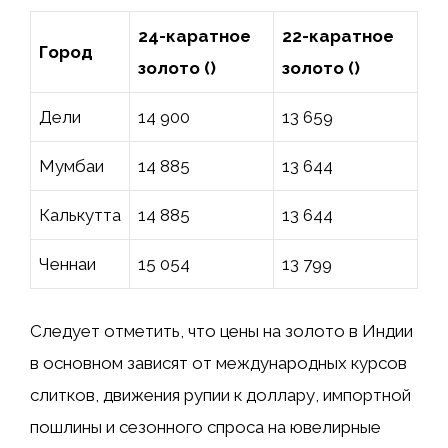
24-каратное
22-каратное
Город
золото (₹)
золото (₹)
Дели
14 900
13 659
Мумбаи
14 885
13 644
Калькутта
14 885
13 644
Ченнаи
15 054
13 799
Следует отметить, что цены на золото в Индии
в основном зависят от международных курсов
слитков, движения рупии к доллару, импортной
пошлины и сезонного спроса на ювелирные