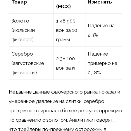
Товар
Изменять
(MCX)
Золото
1 48 955
Падение на
(июльский
вон за 10
2,3%
фьючерс)
грамм
Серебро
Падение
2 38 100
(августовские
примерно на
вон за кг
фьючерсы)
0,18%
Недавние данные фьючерсного рынка показали
умеренное давление на слитки: серебро
продемонстрировало более резкую коррекцию
по сравнению с золотом. Аналитики говорят,
что трейдеры по-прежнему осторожны в