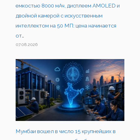
емкостью 8000 мАч, дисплеем AMOLED и
двойной камерой с искусственным
интеллектом на 50 МП: цена начинается
от…
07.08.2026
Мумбаи вошел в число 15 крупнейших в