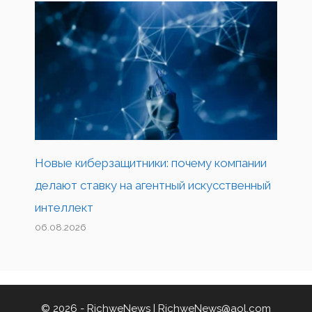
Новые киберзащитники: почему компании
делают ставку на агентный искусственный
интеллект
06.08.2026
© 2026 - RichweNews |
RichweNews@aol.com