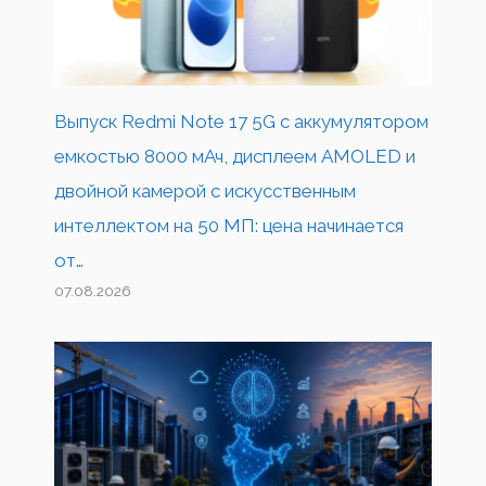
Выпуск Redmi Note 17 5G с аккумулятором
емкостью 8000 мАч, дисплеем AMOLED и
двойной камерой с искусственным
интеллектом на 50 МП: цена начинается
от…
07.08.2026