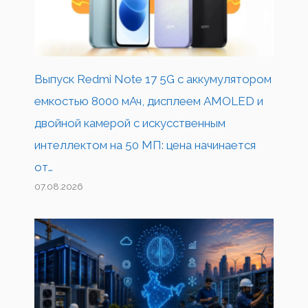
Выпуск Redmi Note 17 5G с аккумулятором
емкостью 8000 мАч, дисплеем AMOLED и
двойной камерой с искусственным
интеллектом на 50 МП: цена начинается
от…
07.08.2026