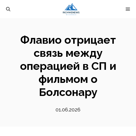
Перейти
М
к
содержимому
Флавио отрицает
связь между
операцией в СП и
фильмом о
Болсонару
01.06.2026