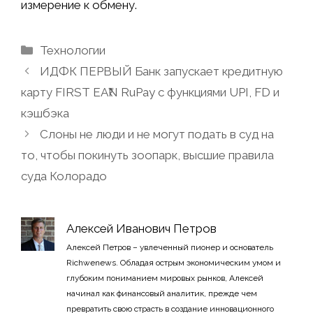
измерение к обмену.
Рубрики
Технологии
ИДФК ПЕРВЫЙ Банк запускает кредитную
карту FIRST EA₹N RuPay с функциями UPI, FD и
кэшбэка
Слоны не люди и не могут подать в суд на
то, чтобы покинуть зоопарк, высшие правила
суда Колорадо
Алексей Иванович Петров
Алексей Петров – увлеченный пионер и основатель
Richwenews. Обладая острым экономическим умом и
глубоким пониманием мировых рынков, Алексей
начинал как финансовый аналитик, прежде чем
превратить свою страсть в создание инновационного