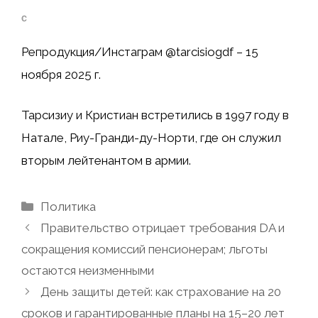
Репродукция/Инстаграм @tarcisiogdf – 15
ноября 2025 г.
Тарсизиу и Кристиан встретились в 1997 году в
Натале, Риу-Гранди-ду-Норти, где он служил
вторым лейтенантом в армии.
Рубрики
Политика
Правительство отрицает требования DA и
сокращения комиссий пенсионерам; льготы
остаются неизменными
День защиты детей: как страхование на 20
сроков и гарантированные планы на 15–20 лет