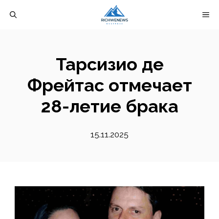
Перейти
М
к
содержимому
Тарсизио де
Фрейтас отмечает
28-летие брака
15.11.2025