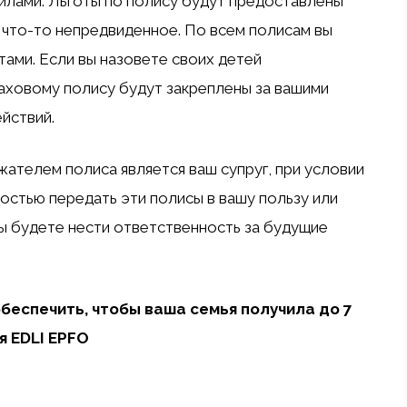
вилами. Льготы по полису будут предоставлены
 что-то непредвиденное. По всем полисам вы
ами. Если вы назовете своих детей
аховому полису будут закреплены за вашими
йствий.
ателем полиса является ваш супруг, при условии
остью передать эти полисы в вашу пользу или
вы будете нести ответственность за будущие
еспечить, чтобы ваша семья получила до 7
я EDLI EPFO